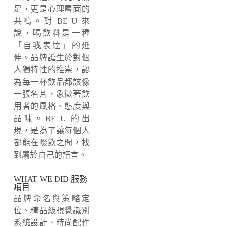
足，
更是心理層面的
共鳴。
對 BE U 來
說，
喝飲料是一種
「自我表達」的延
伸。
品牌誕生於對個
人獨特性的推崇，
認
為每一杯飲品都該像
一張名片，
象徵著飲
用者的風格、
態度與
品味。
BE U 的出
現，
是為了讓每個人
都能在啜飲之間，
找
到屬於自己的語言。
WHAT WE DID 服務
項目
品牌命名與策略定
位、
精品級視覺識別
系統設計、
時尚配件