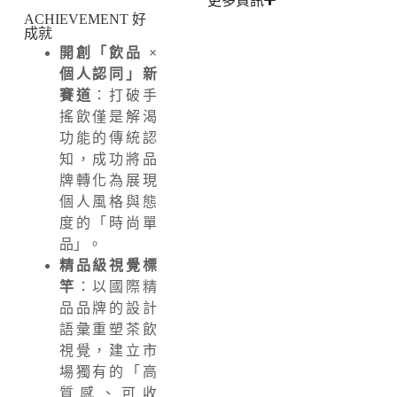
更多資訊
ACHIEVEMENT 好
成就
開創「飲品 ×
個人認同」新
賽道
：打破手
搖飲僅是解渴
功能的傳統認
知，
成功將品
牌轉化為展現
個人風格與態
度的「時尚單
品」。
精品級視覺標
竿
：以國際精
品品牌的設計
語彙重塑茶飲
視覺，
建立市
場獨有的「高
質感、
可收