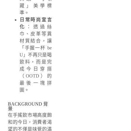
藏」美學標
準。
日常時尚宣言
化
：透過絲
巾、
皮革等異
材質結合，
讓
「手握一杯 be
U」不再只是喝
飲料，
而是完
成今日穿搭
（OOTD）的
最後一塊拼
圖。
BACKGROUND 背
景
在手搖飲市場高度飽
和的今日，
消費者渴
望的不僅是味覺的滿