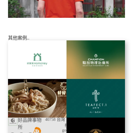
其他案例..
40758 台灣 台中市龍井區遊園南路131-1號2
好品牌事物
樓
+886-4-2222-1879
/
所
goodbrand.tw@gmail.com