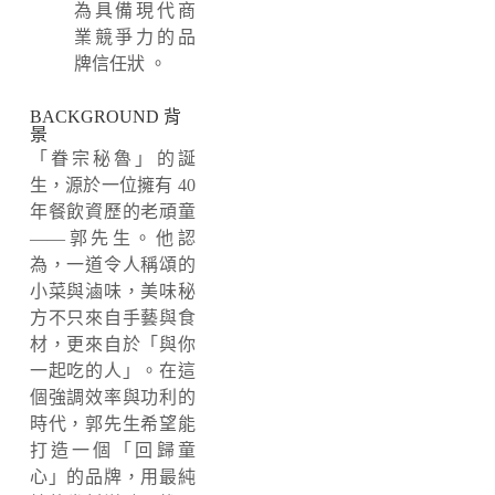
為具備現代商
業競爭力的品
牌信任狀
。
BACKGROUND 背
景
「眷宗秘魯」的誕
生，源於一位擁有 40
年餐飲資歷的老頑童
——郭先生。他認
為，一道令人稱頌的
小菜與滷味，美味秘
方不只來自手藝與食
材，更來自於「與你
一起吃的人」。在這
個強調效率與功利的
時代，郭先生希望能
打造一個「回歸童
心」的品牌，用最純