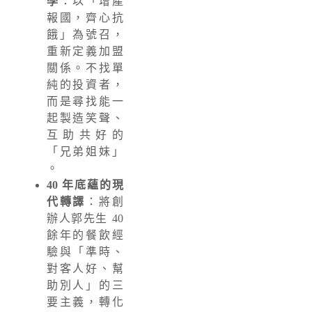
學
：以「增產
報國，齊心抗
餓」為號召，
重新定義加盟
關係。不找單
純的投資者，
而是尋找能一
起製造笑聲、
互助共好的
「兄弟姐妹」
。
40 年底蘊的現
代轉譯
：將創
辦人郭先生 40
餘年的餐飲經
驗與「準時、
對客人好、幫
助別人」的三
要主義，轉化