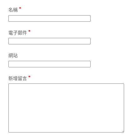
l
t
*
名稱
e
r
n
a
*
電子郵件
t
i
v
e
網站
:
*
新增留言