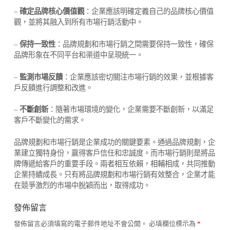
–
確定品牌核心價值觀
：企業應該明確定義自己的品牌核心價值
觀，並將其融入到所有市場行銷活動中。
–
保持一致性
：品牌規劃和市場行銷之間需要保持一致性，確保
品牌形象在不同平台和渠道中呈現統一。
–
監測市場反饋
：企業應該密切關注市場行銷的效果，並根據客
戶反饋進行調整和改進。
–
不斷創新
：隨著市場環境的變化，企業需要不斷創新，以滿足
客戶不斷變化的需求。
品牌規劃和市場行銷是企業成功的關鍵要素。通過品牌規劃，企
業建立獨特身份，贏得客戶信任和忠誠度。而市場行銷則是將品
牌傳遞給客戶的重要手段。兩者相互依賴，相輔相成，共同推動
企業持續成長。只有將品牌規劃和市場行銷有效整合，企業才能
在競爭激烈的市場中脫穎而出，取得成功。
發佈留言
A
發佈留言必須填寫的電子郵件地址不會公開。
必填欄位標示為
*