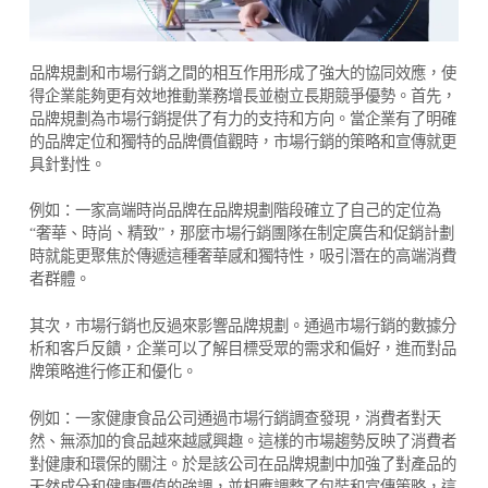
品牌規劃和市場行銷之間的相互作用形成了強大的協同效應，使
得企業能夠更有效地推動業務增長並樹立長期競爭優勢。首先，
品牌規劃為市場行銷提供了有力的支持和方向。當企業有了明確
的品牌定位和獨特的品牌價值觀時，市場行銷的策略和宣傳就更
具針對性。
例如：一家高端時尚品牌在品牌規劃階段確立了自己的定位為
“奢華、時尚、精致”，那麼市場行銷團隊在制定廣告和促銷計劃
時就能更聚焦於傳遞這種奢華感和獨特性，吸引潛在的高端消費
者群體。
其次，市場行銷也反過來影響品牌規劃。通過市場行銷的數據分
析和客戶反饋，企業可以了解目標受眾的需求和偏好，進而對品
牌策略進行修正和優化。
例如：一家健康食品公司通過市場行銷調查發現，消費者對天
然、無添加的食品越來越感興趣。這樣的市場趨勢反映了消費者
對健康和環保的關注。於是該公司在品牌規劃中加強了對產品的
天然成分和健康價值的強調，並相應調整了包裝和宣傳策略，這